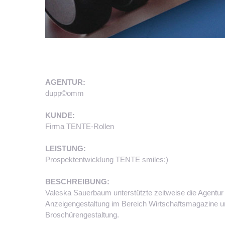
AGENTUR:
dupp©omm
KUNDE:
Firma TENTE-Rollen
LEISTUNG:
Prospektentwicklung TENTE smiles:)
BESCHREIBUNG:
Valeska Sauerbaum unterstützte zeitweise die Agentu
Anzeigengestaltung im Bereich Wirtschaftsmagazine u
Broschürengestaltung.