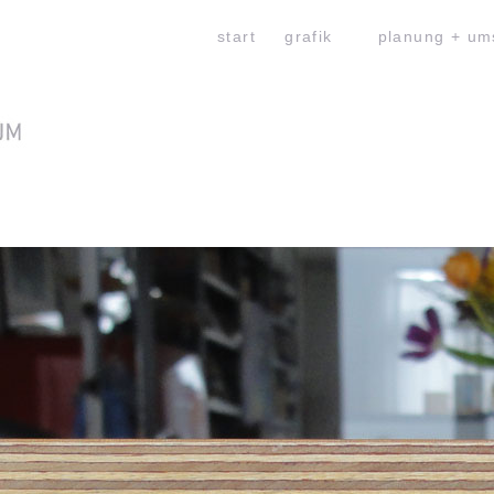
start
grafik
planung + um